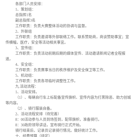
各部门人员安排：
1、策划组：
总指挥
1名
副总指挥
3名
工作职责：负责大赛整体活动的协调与监督。
2、外联组
工作职责：负责邀请等外部联络工作。联系赞助商，商谈赞助事宜；宣
传横幅，医疗，安全等活动相关事宜。
3、宣传组：
工作职责：负责活动前期后期的媒体宣传、活动邀请新闻记者全程报
道
。
4、安全组：
工作职责：负责赛事当日的秩序维护及安全保卫等工作。
5、机动组：
工作职责：负责各项临时调整性工作。
九
.活动流程：
1、活动安排。
（
1）、每辆自行车上标配备宣传旗帜、宣传内容为打黑除恶、助力创城
等内容。
（2）、骑行服装自备。
2、活动流程安排（待完善）
8：00活动参与人员到场签到，配带旗帜，准备骑行。
8：30政府领导讲话，宣布骑行正式开始。
骑行结束后，记录员记录骑行情况。做好统计工作。
十、经费预算（待定）