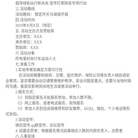
倡导绿色出行新风尚
宣传打黑除恶专项行动
三
.活动路线
活动路线：
暂定环
天马湖或环城
四
.活动时间
2019
年
X月X日（待定）
五
. 活动主办方及赞助商
主办单位：
XXX
承办单位：
XXX
赞助商：
XXX
六
.活动对象
所有爱好自行车运动人士
七
.准备工作
1.实地考察及确定方案可行性
在活动前期要和政府、交警、医疗救护、保险公司等负责人相协调安
全事项，是否需要出动交通警察维护秩序，安全问题是重点，还要与当地村政
府沟通，看是否影响到当地生活或者活动举行。
2.报名方式：
（
1）到指定报名点处报名参加，参加人数不限。
（
2）网上报名、或者电话报名、现场报名
（
3）参加
人员包括自我推荐和好友推荐，以
QQ，微信，个人电话等形
式告知。
3.活动宣传：
微信宣传
,qq群宣传，论坛宣传
4. 招募志愿者：根据报名情况招募相应人数的内部负责人，志愿者
八
.人事安排