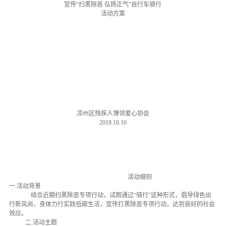
宣传
“扫黑除恶 弘扬正气”自行车骑行
活动方案
凉州区残疾人博领爱心协会
2019.10.10
活动细则
一
.活动背景
结合近期扫黑除恶专项行动，
试图通过
“骑行”这种形式，倡导绿色出
行新风尚，身体力行实践低碳生活，宣传打黑除恶专项行动，达到良好的社会
效应。
二
.活动主题